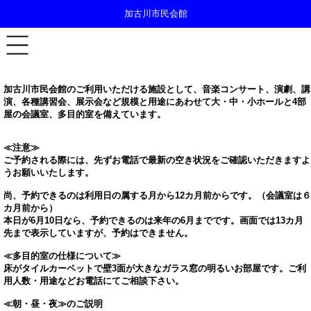
加古川市民会館
加古川市民会館のご利用いただける施設として、音楽コンサート、演劇、講
演、各種講習会、展示会など規模と用途にあわせて大・中・小ホールと4部
屋の会議室、多目的室を備えています。
≪注意≫
ご予約される際には、先ずお電話で最新の空き状況をご確認いただきますよ
うお願いいたします。
尚、予約できるのは利用日の属する月から12カ月前からです。（会議室は６
カ月前から）
本日が6月10日なら、予約できるのは来年の6月までです。画面では13カ月
先まで表示していますが、予約はできません。
≪多目的室の仕様について≫
床がタイルカーペットで壁3面が大きなガラス窓の明るいお部屋です。ご利
用人数・用途などお電話にてご相談下さい。
≪朝・昼・夜≫のご説明